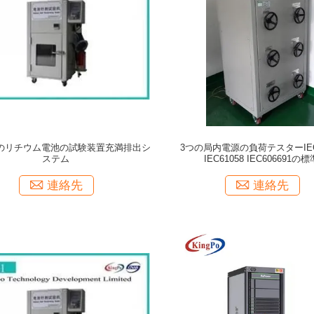
10Aのリチウム電池の試験装置充満排出シ
3つの局内電源の負荷テスターIEC6
ステム
IEC61058 IEC606691の標
連絡先
連絡先