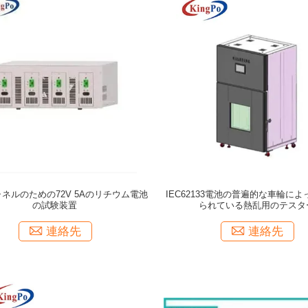
ャネルのための72V 5Aのリチウム電池
IEC62133電池の普遍的な車輪に
の試験装置
られている熱乱用のテスタ
連絡先
連絡先