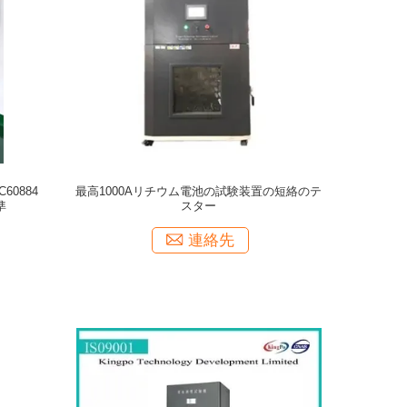
0884
最高1000Aリチウム電池の試験装置の短絡のテ
準
スター
連絡先