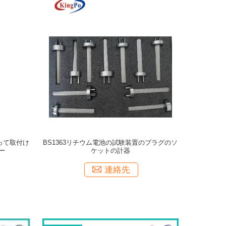
よって取付け
BS1363リチウム電池の試験装置のプラグのソ
ー
ケットの計器
連絡先