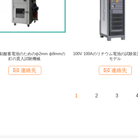
鉛酸蓄電池のためのф2mm ф8mmの
100V 100Aのリチウム電池の試験
釘の貫入試験機械
モデル
連絡先
連絡先
1
2
3