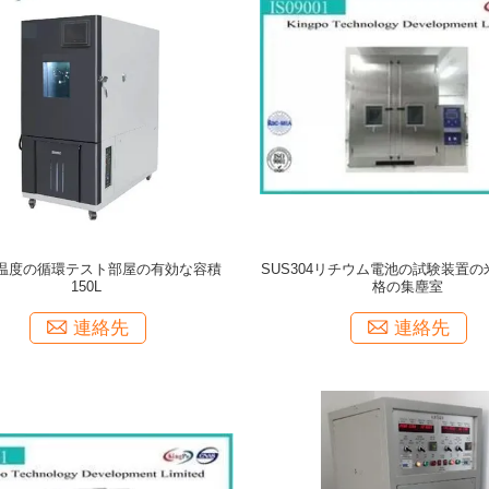
温度の循環テスト部屋の有効な容積
SUS304リチウム電池の試験装置
150L
格の集塵室
連絡先
連絡先