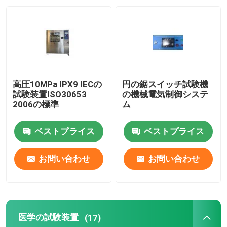
工場旅行
品質管理
高圧10MPa IPX9 IECの
円の鋸スイッチ試験機
私達に連絡しなさい
試験装置ISO30653
の機械電気制御システ
2006の標準
ム
引用を要求しなさい
ベストプライス
ベストプライス
IECの試験装置
お問い合わせ
お問い合わせ
医学の試験装置
医学の試験装置
(17)
進入保護試験装置