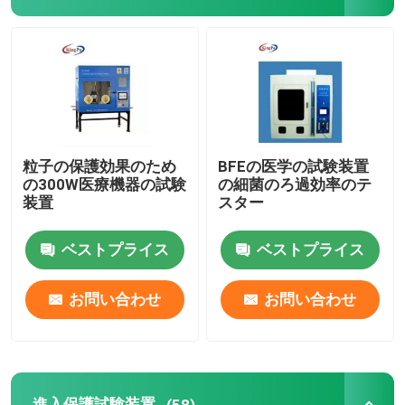
燃焼性の試験装置
リチウム電池の試験装置
導かれた軽い試験装置
粒子の保護効果のため
BFEの医学の試験装置
の300W医療機器の試験
の細菌のろ過効率のテ
装置
スター
テスト指の調査
ベストプライス
ベストプライス
環境試験の部屋
お問い合わせ
お問い合わせ
EV電池の試験装置
テスト ゲージ
進入保護試験装置
(58)