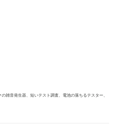
ピンクの雑音発生器
、
短いテスト調査
、
電池の落ちるテスター
、