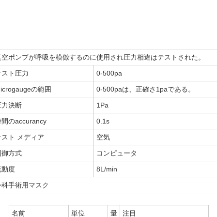
真空ポンプが呼吸を模倣するのに使用され圧力相違はテストされた。
テスト圧力
0-500pa
icrogaugeの範囲
0-500paは、正確さ1paである。
圧力決断
1Pa
間のaccurancy
0.1s
テスト メディア
空気
制御方式
コンピュータ
流動度
8L/min
外科手術用マスク
名前
単位
量
注目