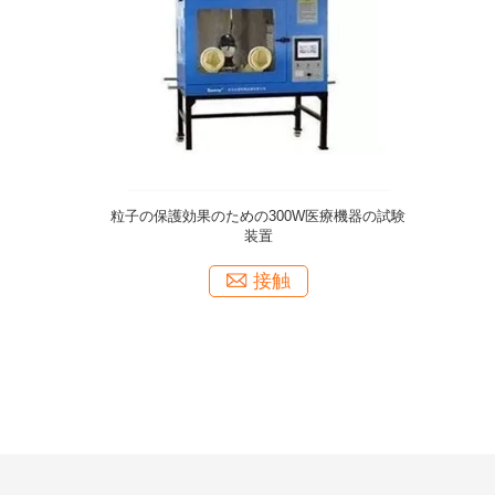
のための
外科手術用マスクの時間の精密0.1s湿気の透磁
マス
装置
率のテスター
接触