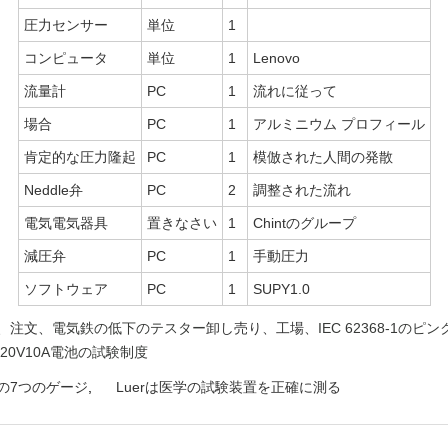
圧力センサー
単位
1
コンピュータ
単位
1
Lenovo
流量計
PC
1
流れに従って
場合
PC
1
アルミニウム プロフィール
肯定的な圧力隆起
PC
1
模倣された人間の発散
Neddle弁
PC
2
調整された流れ
電気電気器具
置きなさい
1
Chintのグループ
減圧弁
PC
1
手動圧力
ソフトウェア
PC
1
SUPY1.0
、注文、
電気鉄の低下のテスター
卸し売り、工場、
IEC 62368-1の
-20V10A電池の試験制度
uerの7つのゲージ
,
Luerは医学の試験装置を正確に測る