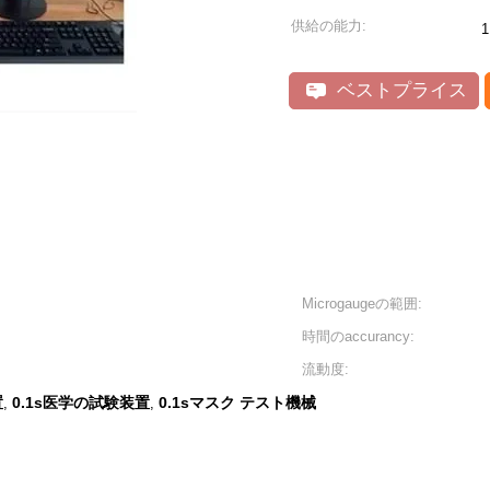
供給の能力:
ベストプライス
Microgaugeの範囲:
時間のaccurancy:
流動度:
置
0.1s医学の試験装置
0.1sマスク テスト機械
,
,