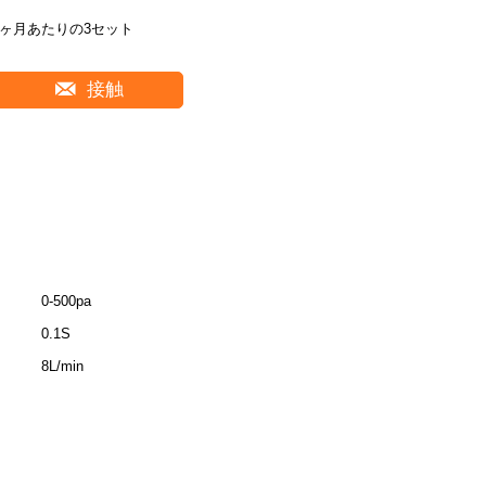
1ヶ月あたりの3セット
接触
0-500pa
0.1S
8L/min