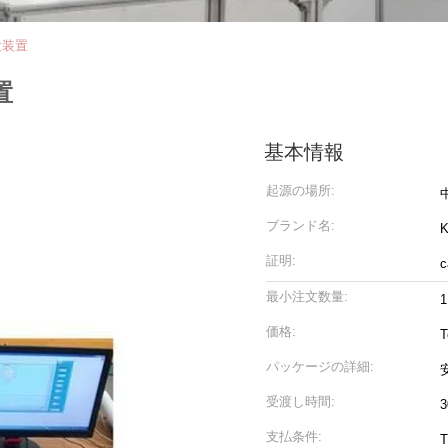
験装置
置
基本情報
起源の場所:
ブランド名:
証明:
c
最小注文数量:
1
価格:
T
パッケージの詳細:
受渡し時間:
支払条件:
T