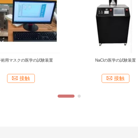
69は7 C.4 C.6 Luer硬度の鋼鉄から成
使い捨て可能な外科手術用マスク
るオス・コネクタを正確に測る
AC220V 50Hzの医学の試験
接触
接触