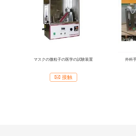
療機器の試験
BFEの医学の試験装置の細菌のろ過効率のテス
ISO 803
ター
ってい
接触