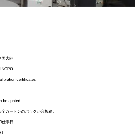
中国大陸
KINGPO
alibration certificates
o be quoted
安全カートンのパックか合板箱。
30仕事日
/T