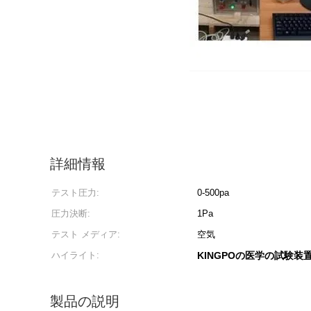
詳細情報
テスト圧力:
0-500pa
圧力決断:
1Pa
テスト メディア:
空気
ハイライト:
KINGPOの医学の試験装
製品の説明