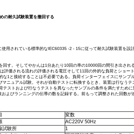
のための耐久試験装置を撤回する
されている標準的なIEC60335 -2 - 15に従って耐久試験装置を
回す。そしてやかんは1分あたり10回の率の10000回の間引き出され
は評価される流れの評価される電圧そして11回の外的な負荷とショー
外的な1と接続することは不必要である。負荷インターフェイスにサンプ
よびマニュアル試験。それが自動テストに転換するとき、装置は行なうテス
荷テストおよび行なうテストを異なったサンプルの条件を満たすために別
数およびランニングの伝導の数を記録する。前もって調整された回数が
目
変数
源
AC220V 50Hz
線試験所
1