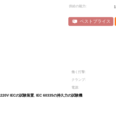
供給の能力:
ベストプライス
働く打撃:
クランプ:
電源:
C220V IECの試験装置
IEC 60335の持久力の試験機
,