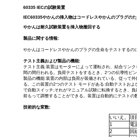
60335 IECの試験装置
IEC60335やかんの挿入物はコードレスやかんのプラグ
やかんは耐久試験装置を挿入物撤回する
製品に関する情報:
やかんはコードレスやかんのプラグの生命をテストするのに使用
テスト主義および製品の機能:
テスト主義:装置はモーターによって運転され、結合リンクを
間の間行われる。負荷テストをするとき、2つの伝導性ピン
製品の機能:装置の内部は負荷が装備されている、従って
る。この装置の2つのテスト モードがある:自動テストお
で自動スイッチ;それがマニュアル試験に転換するとき、負
前もって調整することができる。装置は自動的にテストの
技術的な変数:
いいえ。
項
1
電
2
回