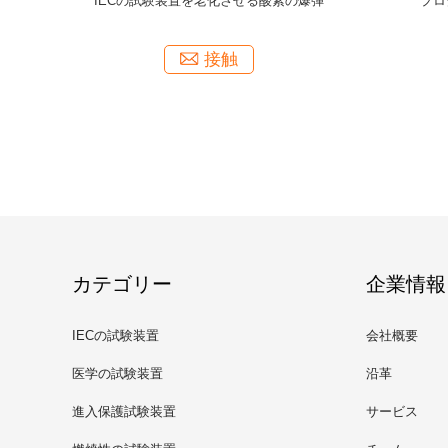
試験装置ISO30653
円の鋸スイッチ試験機の機械電気制御システム
ス
準
触
接触
カテゴリー
企業情報
IECの試験装置
会社概要
医学の試験装置
沿革
進入保護試験装置
サービス