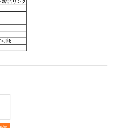
クの結合リンク
節可能
送信