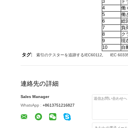
3
ド
4
働
5
働
6
総
7
負
8
ク
9
現
10
自
タグ:
索引のテスターを追跡するIEC60112
,
IEC 6
連絡先の詳細
Sales Manager
WhatsApp :
+8613751216827