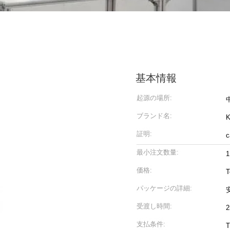
基本情報
起源の場所:
ブランド名:
証明:
c
最小注文数量:
1
価格:
T
パッケージの詳細:
受渡し時間:
支払条件:
T