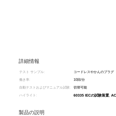
詳細情報
テスト サンプル:
コードレスやかんのプラグ
働き率:
10回/分
自動テストおよびマニュアル試験:
切替可能
ハイライト:
60335 IECの試験装置
A
,
製品の説明