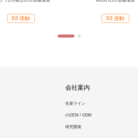
イッチ力の不規則な持久力のためのトースタ
機械危険のためのIEC 6074 
ーIECの試験装置
の試験機
接触
接触
会社案内
生産ライン
のOEM / ODM
研究開発