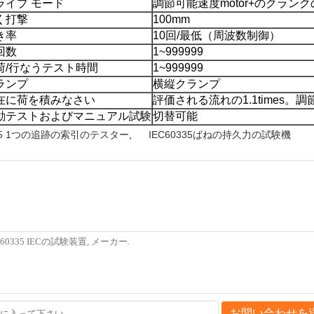
ライブ モード
調節可能速度motor+のクラン
く打撃
100mm
き率
10回/最低（周波数制御）
回数
1~999999
荷/行なうテスト時間
1~999999
ランプ
横縦クランプ
在に荷を積みなさい
評価される流れの1.1times。調
動テストおよびマニュアル試験
切替可能
0335 1つの追跡の索引のテスター
,
IEC60335ばねの持久力の試験機
お問い合わせを