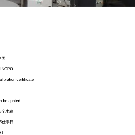
中国
KINGPO
alibration certificate
o be quoted
安全木箱
25仕事日
/T