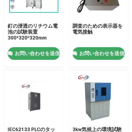
工場旅行
釘の浸透のリチウム電
調査のための表示器を
池の試験装置
電気接触
品質管理
300*320*320mm
お問い合わせを送信
お問い合わせを送信
私達に連絡しなさい
引用を要求しなさい
IECの試験装置
医学の試験装置
進入保護試験装置
IEC62133 PLCのタッ
3kw気候上の環境試験