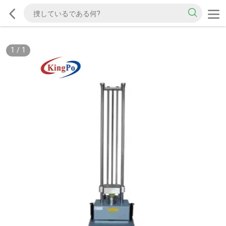
1
/
1