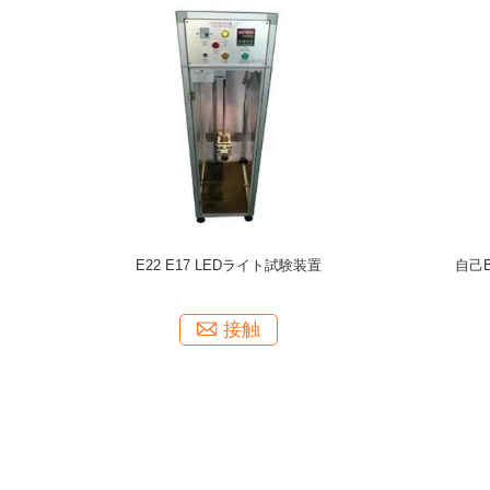
めの地上の引
UL1581 EN60730の耐久性の試験機の印刷物の
15VA 
試験装置
固着のテスター
接触