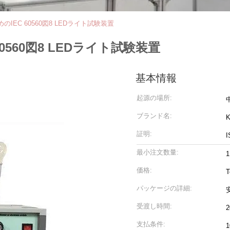
めのIEC 60560図8 LEDライト試験装置
60560図8 LEDライト試験装置
基本情報
起源の場所:
ブランド名:
K
証明:
I
最小注文数量:
1
価格:
T
パッケージの詳細:
受渡し時間:
支払条件: