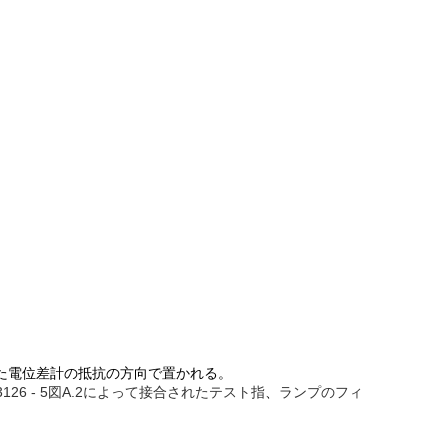
少した電位差計の抵抗の方向で置かれる。
 13126 - 5図A.2によって接合されたテスト指
、
ランプのフィ