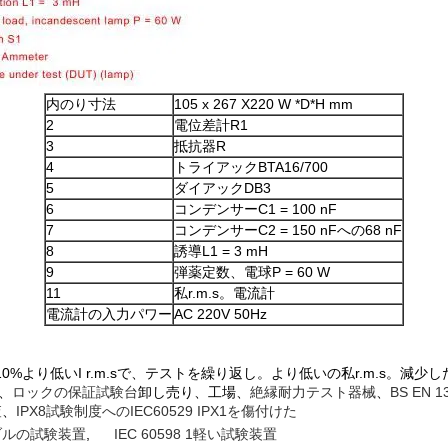
内のり寸法
105 x 267 X220 W *D*H mm
2
電位差計R1
3
抵抗器R
4
トライアックBTA16/700
5
ダイアックDB3
6
コンデンサーC1 = 100 nF
7
コンデンサーC2 = 150 nFへの68 nF
8
誘導L1 = 3 mH
9
弾薬定数、電球P = 60 W
11
私r.m.s。電流計
電流計の入力パワー
AC 220V 50Hz
%より低いI r.m.sで、テストを繰り返し。より低いの私r.m.s。減
、
ロックの保証試験台
卸し売り、工場、
絶縁耐力テスト器械
、
BS EN
査
、
IPX8試験制度へのIEC60529 IPX1を
傷付けた
ケーブルの試験装置
,
IEC 60598 1軽い試験装置