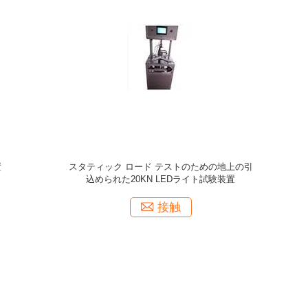
チ試験機
15N 30N LEDライト試験装置のホールダーの
E2
軸力のテスター
接触