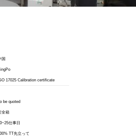
中国
ingPo
SO 17025 Calibration certificate
o be quoted
安全箱
20~25仕事日
100% TT先立って