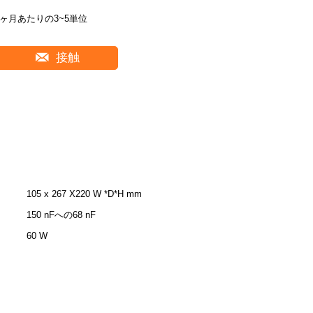
1ヶ月あたりの3~5単位
接触
105 x 267 X220 W *D*H mm
150 nFへの68 nF
60 W