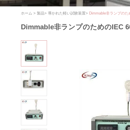
ホーム
>
製品
>
導かれた軽い試験装置
>
Dimmable非ランプのた
Dimmable非ランプのためのIEC 