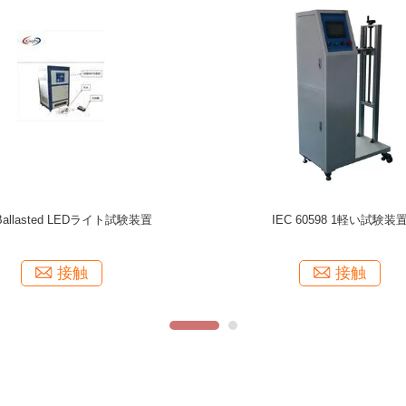
LEDライト試験装置理性的なランプの帽
容量の動作寿命の電子線形スイッ
子のねじれの器具
接触
接触