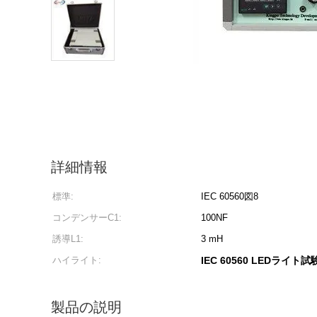
詳細情報
標準:
IEC 60560図8
コンデンサーC1:
100NF
誘導L1:
3 mH
ハイライト:
IEC 60560 LEDライト
製品の説明