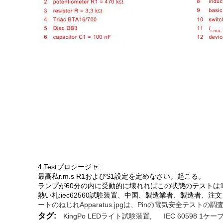
4.Testプロシージャ:
最高私r.m.s R1およびS1設定を定めなさい。起こる。
ランプが60分の内に受動的に壊れればこの状態のテストは10
熱い札:iec62560試験装置、中国、製造業者、製造者、注文
ートのねじれApparatus.jpgは
、
Pinの電気安全テストの調
タグ:
KingPo LEDライト試験装置
,
IEC 60598 1